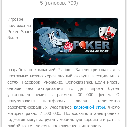
5 (голосов: 799)
Игровое
приложение
Poker Shark
было
разработано компанией Plarium. Зарегистрироваться в
программе можно через личный аккаунт в социальных
сетях: Facebook, Vkontakte, Odnoklassniki. Если играть
онлайн без авторизации, то для игрока будет
установлен лимит в размере 30 000 фишек. О
популярности платформы говорит количество
зарегистрированных участников
карточной игры
, число
которых равно 7 500 000. Пользователи электронных
гаджетов могут загрузить мобильную версию и играть в
любой точке, где есть подключение к интернету.